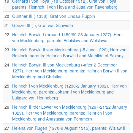
19
Gerhard I von Hoya (-18 October 1312), Graf von Hoya,
parents: Heinrich II von Hoya and Jutta von Ravensberg
20
Günther III (-1338), Graf von Lindau-Ruppin
21
Günzel III (-), Graf von Schwerin
22
Heinrich Borwin I (around 1150/60-28 January 1227), Herr
von Mecklenburg, parents: Pribislaw and Woislawa
23
Heinrich Borwin II von Mecklenburg (-5 June 1226), Herr von
Rostock, parents: Heinrich Borwin I and Mathilde of Saxony
24
Heinrich Borwin III von Mecklenburg (-after 2 December
1277), Herr von Mecklenburg, parents: Heinrich Borwin II von
Mecklenburg and Christine
25
Heinrich I von Mecklenburg (1230-2 January 1302), Herr von
Mecklenburg, parents: Johann I von Mecklenburg and
Luitgard von Henneberg
26
Heinrich II "der Löwe" von Mecklenburg (1267-21/22 January
1329), Herr von Mecklenburg, parents: Heinrich I von
Mecklenburg and Anastasia von Pommern
27
Helena von Rügen (1270-9 August 1315), parents: Wizlaw II