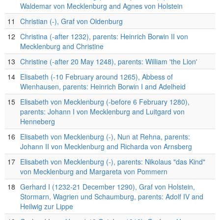
Waldemar von Mecklenburg and Agnes von Holstein
11
Christian (-), Graf von Oldenburg
12
Christina (-after 1232), parents: Heinrich Borwin II von
Mecklenburg and Christine
13
Christine (-after 20 May 1248), parents: William 'the Lion'
14
Elisabeth (-10 February around 1265), Abbess of
Wienhausen, parents: Heinrich Borwin I and Adelheid
15
Elisabeth von Mecklenburg (-before 6 February 1280),
parents: Johann I von Mecklenburg and Luitgard von
Henneberg
16
Elisabeth von Mecklenburg (-), Nun at Rehna, parents:
Johann II von Mecklenburg and Richarda von Arnsberg
17
Elisabeth von Mecklenburg (-), parents: Nikolaus "das Kind"
von Mecklenburg and Margareta von Pommern
18
Gerhard I (1232-21 December 1290), Graf von Holstein,
Stormarn, Wagrien und Schaumburg, parents: Adolf IV and
Heilwig zur Lippe