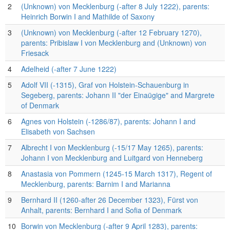
2
(Unknown) von Mecklenburg (-after 8 July 1222), parents:
Heinrich Borwin I and Mathilde of Saxony
3
(Unknown) von Mecklenburg (-after 12 February 1270),
parents: Pribislaw I von Mecklenburg and (Unknown) von
Friesack
4
Adelheid (-after 7 June 1222)
5
Adolf VII (-1315), Graf von Holstein-Schauenburg in
Segeberg, parents: Johann II "der Einaügige" and Margrete
of Denmark
6
Agnes von Holstein (-1286/87), parents: Johann I and
Elisabeth von Sachsen
7
Albrecht I von Mecklenburg (-15/17 May 1265), parents:
Johann I von Mecklenburg and Luitgard von Henneberg
8
Anastasia von Pommern (1245-15 March 1317), Regent of
Mecklenburg, parents: Barnim I and Marianna
9
Bernhard II (1260-after 26 December 1323), Fürst von
Anhalt, parents: Bernhard I and Sofia of Denmark
10
Borwin von Mecklenburg (-after 9 April 1283), parents: